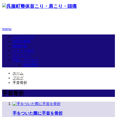
menu
トップページ
当院の施術
施術料金
スタッフ紹介
ギャラリー
予約・アクセス
WEB予約
ホーム
ブログ
手首骨折
手首骨折
手をついた際に手首を骨折