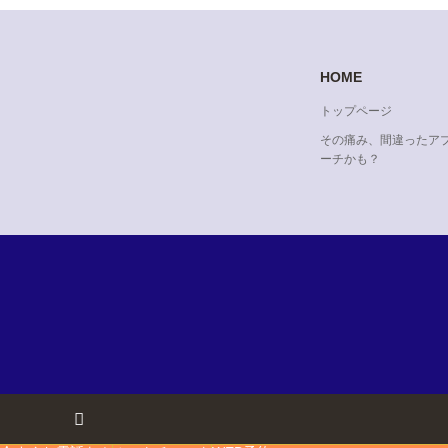
HOME
トップページ
その痛み、間違ったア
ーチかも？