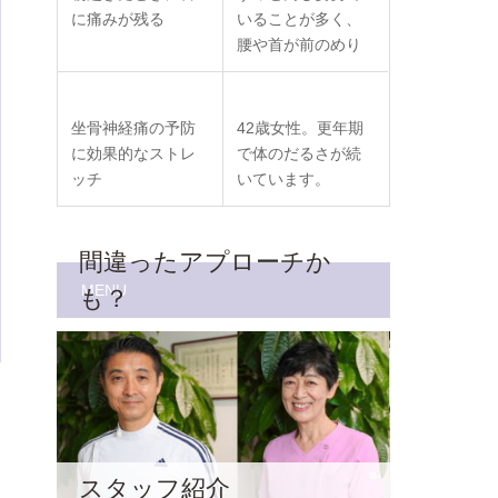
に痛みが残る
いることが多く、
腰や首が前のめり
坐骨神経痛の予防
42歳女性。更年期
に効果的なストレ
で体のだるさが続
ッチ
いています。
間違ったアプローチか
MENU
も？
スタッフ紹介