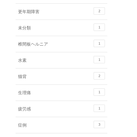
更年期障害
2
未分類
1
椎間板ヘルニア
1
水素
1
猫背
2
生理痛
1
疲労感
1
症例
3