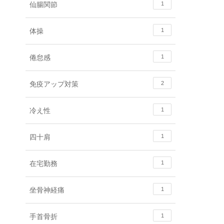
仙腸関節
1
体操
1
倦怠感
1
免疫アップ対策
2
冷え性
1
四十肩
1
在宅勤務
1
坐骨神経痛
1
手首骨折
1