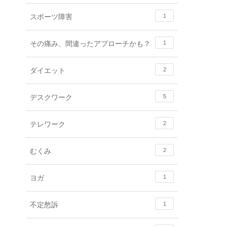
スポーツ障害
1
その痛み、間違ったアプローチかも？
1
ダイエット
2
デスクワーク
5
テレワーク
2
むくみ
2
ヨガ
1
不定愁訴
1