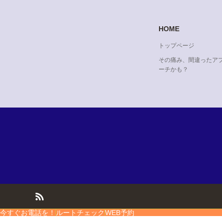
HOME
トップページ
その痛み、間違ったア
ーチかも？
今すぐお電話を！
ルートチェック
WEB予約