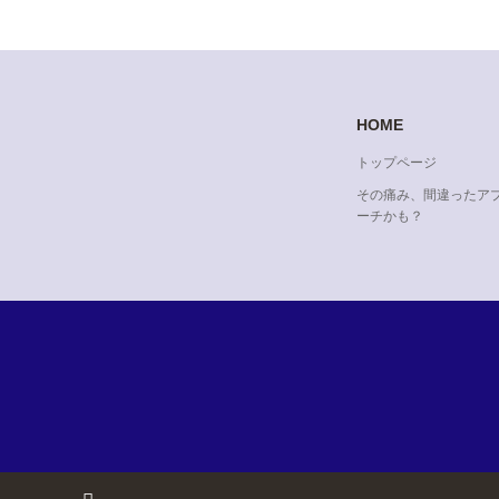
HOME
トップページ
その痛み、間違ったア
ーチかも？